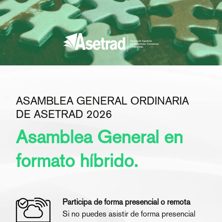
ASAMBLEA GENERAL ORDINARIA
DE ASETRAD 2026
Asamblea General en
formato híbrido.
Participa de forma presencial o remota
Si no puedes asistir de forma presencial