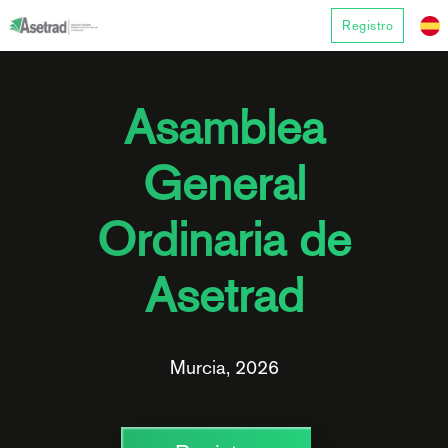
Registro
Asamblea
General
Ordinaria de
Asetrad
Murcia, 2026